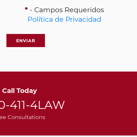
*
- Campos Requeridos
Política de Privacidad
Call Today
00-411-4LAW
ee Consultations