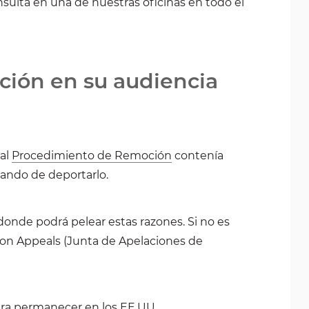
ulta en una de nuestras oficinas en todo el
ción en su audiencia
 al
Procedimiento de Remoción
contenía
tando de deportarlo.
donde podrá pelear estas razones. Si no es
tion Appeals (Junta de Apelaciones de
para permanecer en los EE.UU.