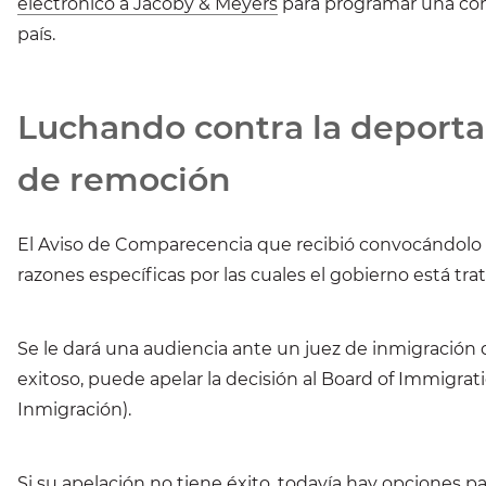
electrónico a Jacoby & Meyers
para programar una cons
país.
Luchando contra la deporta
de remoción
El Aviso de Comparecencia que recibió convocándolo
razones específicas por las cuales el gobierno está tra
Se le dará una audiencia ante un juez de inmigración 
exitoso, puede apelar la decisión al Board of Immigra
Inmigración).
Si su apelación no tiene éxito, todavía hay opciones 