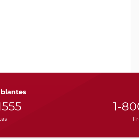
ablantes
1555
1-8
tas
Fr