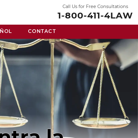
Call Us for Free Consultations
1-800-411-4LAW
AÑOL
CONTACT
tra la