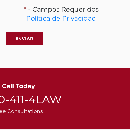
*
- Campos Requeridos
Política de Privacidad
Call Today
00-411-4LAW
ee Consultations