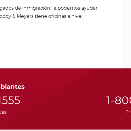
gados de inmigración
, le podemos ayudar
coby & Meyers tiene oficinas a nivel
ablantes
1555
1-8
tas
Fr