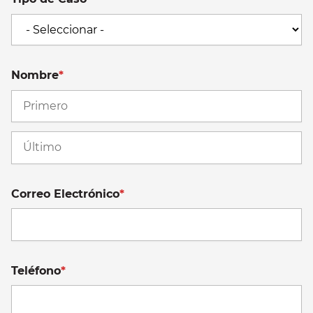
Nombre
*
Fi
La
Correo Electrónico
*
Teléfono
*