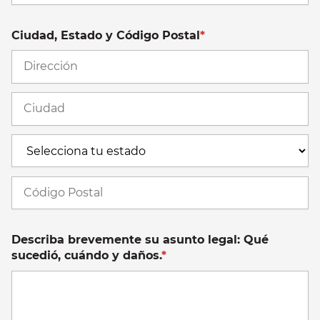
Ciudad, Estado y Código Postal
*
St
A
C
E
C
Po
Describa brevemente su asunto legal: Qué
sucedió, cuándo y daños.
*